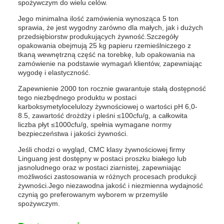
spożywczym do wielu celów.
Jego minimalna ilość zamówienia wynosząca 5 ton
sprawia, że jest wygodny zarówno dla małych, jak i dużych
przedsiębiorstw produkujących żywność.Szczegóły
opakowania obejmują 25 kg papieru rzemieślniczego z
tkaną wewnętrzną część na torebkę, lub opakowania na
zamówienie na podstawie wymagań klientów, zapewniając
wygodę i elastyczność.
Zapewnienie 2000 ton rocznie gwarantuje stałą dostępność
tego niezbędnego produktu w postaci
karboksymetylocelulozy żywnościowej o wartości pH 6,0-
8.5, zawartość drożdży i pleśni ≤100cfu/g, a całkowita
liczba płyt ≤1000cfu/g, spełnia wymagane normy
bezpieczeństwa i jakości żywności.
Jeśli chodzi o wygląd, CMC klasy żywnościowej firmy
Linguang jest dostępny w postaci proszku białego lub
jasnoludnego oraz w postaci ziarnistej, zapewniając
możliwości zastosowania w różnych procesach produkcji
żywności.Jego niezawodna jakość i niezmienna wydajność
czynią go preferowanym wyborem w przemyśle
spożywczym.