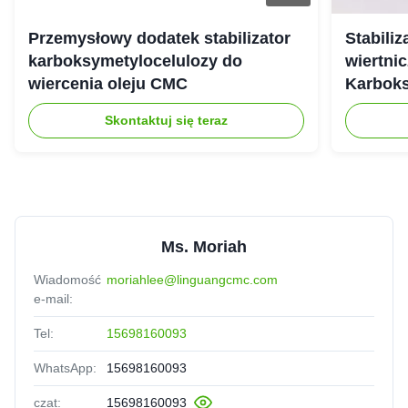
Przemysłowy dodatek stabilizator
Stabili
ADAN
★★★★★
★★★★★
A
karboksymetylocelulozy do
wiertnic
Belgium
Feb 10.2026
wiercenia oleju CMC
Karbok
WORKS very well in our beverage application, consistent
Skontaktuj się teraz
quality every time
Eric
★★★★★
★★★★★
E
Egypt
Nov 20.2025
The dissolution rate is fast and stable, greatly imporves our
Ms. Moriah
product efficiency. Highly recommended
Wiadomość
moriahlee@linguangcmc.com
e-mail:
Tel:
15698160093
WhatsApp:
15698160093
czat:
15698160093