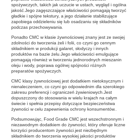
spożywczych, takich jak uczucie w ustach, wygląd i ogólna
jakość.Jego zagęszczające właściwości pomagają tworzyć
gładkie i spójne tekstury, a jego działanie stabilizujące
zapobiega oddzieleniu się lub osadzaniu się składników
podczas przechowywania.
Ponadto CMC w klasie żywnościowej znany jest ze swojej
zdolności do tworzenia żeli i folii, co czyni go cennym
składnikiem w produkcji galaret, słodyczy i innych
produktów na bazie żelu.Jego właściwości emulgujące
pomagają również w tworzeniu jednorodnych mieszanin
oleju i wody, poprawa ogólnej spójności różnych
preparatów spożywczych.
CMC klasy żywnościowej jest dodatkiem nietoksycznym i
nienaleczeniem, co czyni go odpowiednim dla szerokiego
zakresu preferencji i ograniczeń żywieniowych.Jest
dopuszczony do stosowania w wielu krajach na całym
świecie i spełnia przepisy dotyczące bezpieczeństwa
żywności w celu zapewnienia ochrony konsumentów..
Podsumowując, Food Grade CMC jest wszechstronnym i
niezawodnym dodatkiem do żywności, który oferuje liczne
korzyści producentom żywności.jest niezbędnym
składnikiem do tworzenia wysokiej jakości produktów