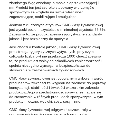
ziarnistego.Węglowodany, o masie nieprzekraczającej 1
mmProdukt ten jest szeroko stosowany w przemyśle
spożywczym ze względu na swoje właściwości
zagęszczające, stabilizujące i emulgujące.
Jednym z kluczowych atrybutów CMC klasy żywnościowej
jest wysoki poziom czystości, o minimalnej czystości 99,5%.
Zapewnia to, że produkt spełnia rygorystyczne standardy
jakości i jest bezpieczny do spożycia.
Jeśli chodzi o kontrolę jakości, CMC klasy żywnościowej
przestrzega rygorystycznych wytycznych, przy czym
całkowita liczba płyt nie przekracza 1000 cfu/g.Zapewnia
to, że produkt jest wolny od szkodliwych zanieczyszczeń i
spełnia niezbędne wymagania bezpieczeństwa do
stosowania w zastosowaniach żywnościowych.
CMC klasy żywnościowej jest popularnym wyborem wśród
producentów żywności ze względu na zdolność do poprawy
konsystencji, stabilności i trwałości w szerokim zakresie
produktów.Jego wszechstronność sprawia, że nadaje się
do stosowania w różnych produktach spożywczych, w tym
produkty mleczne, wypieki, sosy, sosy i inne.
CMC klasy żywnościowej odgrywa kluczową rolę w
poprawie właściwości sensorycznych produktów