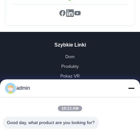
Szybkie Linki
Dom
Produkty
Pokaz VR
O Nas
admin
Wycieczka Po Fabryce
Kontrola Jakości
10:13 AM
Skontaktuj Się Z Nami
Good day, what product are you looking for?
Poprosić O Wycenę
Aktualności