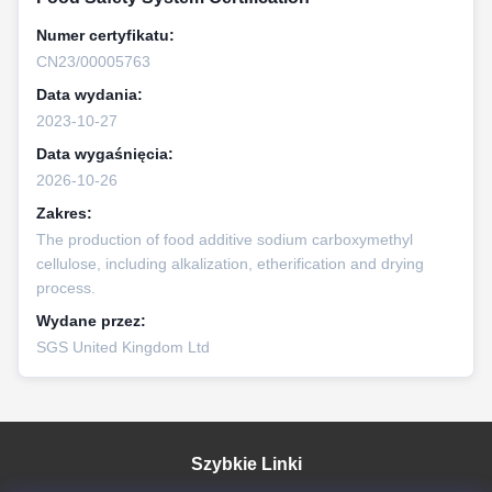
Numer certyfikatu:
CN23/00005763
Data wydania:
2023-10-27
Data wygaśnięcia:
2026-10-26
Zakres:
The production of food additive sodium carboxymethyl
cellulose, including alkalization, etherification and drying
process.
Wydane przez:
SGS United Kingdom Ltd
Szybkie Linki