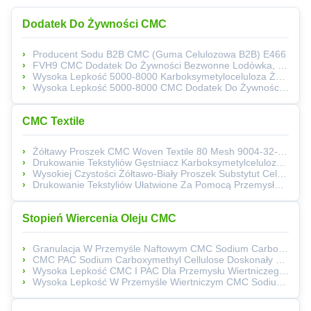
Dodatek Do Żywności CMC
Producent Sodu B2B CMC (Guma Celulozowa B2B) E466
FVH9 CMC Dodatek Do Żywności Bezwonne Lodówka, Zagęszczacz ≤ 10,0% Wilgoć
Wysoka Lepkość 5000-8000 Karboksymetyloceluloza Żywność Biały Do Kremowego Roztwór Proszku Do Zastosowań W Przemyśle Spożywczym
Wysoka Lepkość 5000-8000 CMC Dodatek Do Żywności Stabilizator Proszku Białego Do Śmietany Stosowany W Piekarni, Mleczarni I Napojach
CMC Textile
Żółtawy Proszek CMC Woven Textile 80 Mesh 9004-32-4 Numer CAS
Drukowanie Tekstyliów Gęstniacz Karboksymetylceluloza Sodowa CMC
Wysokiej Czystości Żółtawo-Biały Proszek Substytut Celulozy Dla Przemysłu Włókienniczego TP3000
Drukowanie Tekstyliów Ułatwione Za Pomocą Przemysłowego Tłuszcza Dodatków CMC TP1000
Stopień Wiercenia Oleju CMC
Granulacja W Przemyśle Naftowym CMC Sodium Carboxymethly Cellulose PAC
CMC PAC Sodium Carboxymethyl Cellulose Doskonały Wybór Do Granulacji Wierceń Naftowych
Wysoka Lepkość CMC I PAC Dla Przemysłu Wiertniczego Czystość ≥ 99%
Wysoka Lepkość W Przemyśle Wiertniczym CMC Sodium Carboxymethly Cellulose PAC