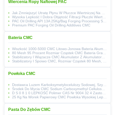
Wiercenia Ropy Naftowej PAC
Jak Zmniejszyć Utratę Płynu W Płuczce Wiertniczej Na Bazie Wody Klasy API 13A CMC/PAC Do Płuczek Wiertniczych
Wysoka Lepkość I Dobra Objętość Filtracji Płuczki Wiertniczej
PAC Oil Drilling API 13A 25Kg/Bag Forging Processing Standard Paper Bagged
Premium PAC Forging Oil Drilling Additives CMC
Bateria CMC
Wiszkość 1000-5000 CMC Litowo-Jonowa Bateria Akumulacyjna Idealna Do Przenośnych Urządzeń Medycznych I Zasilania Awaryjnego
80 Mesh 95 Procent Rozmiar Cząstek CMC Bateria Grafit Anodę Silikon Stabilizatory Anodę Węglową Wiązacz Oferujący Wydajność
Stabilizatory I Wiązacze CMC Akumulator Z Akumulatorem Do Urządzeń Komunikacyjnych I Taktycznych
Stabilizatory I Spoiwo CMC, Rozmiar Cząstek 80 Mesh, 95 Procent, Odpowiednie Do Zastosowań Przemysłowych I Wydajności
Powłoka CMC
Dostawca Luzem Karboksymetylocelulozy Sodowej, Szybko Rozpuszczalny W Zimnej Wodzie
Środek Do Mycia CMC Sodium Carboxymethyl Cellulose Thickener For Sale
D S 0 8 1 0 LEPKOŚĆ Polimer CAS Nr 9004 32 4 Zastosowania Przemysłowe Rozwiązania Chemiczne Dla Procesów Produkcyjnych
25 Kg Na Worek Papierowy CMC Powłoka Wysokiej Lepkości Stopień Chemiczny Pomocniczy Idealny Dla Przemysłu Papieru Tekstylowego I Kleju
Pasta Do Zębów CMC