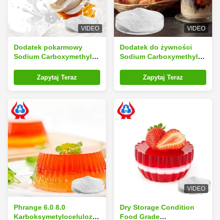
VIDEO
VIDEO
Dodatek pokarmowy
Dodatek do żywności
Sodium Carboxymethyl
Sodium Carboxymethyl
Cellulose CMC W Lody
Cellulose CMC w
ciasteczkach i
Zapytaj Teraz
Zapytaj Teraz
naleśnikach
VIDEO
Phrange 6.0 8.0
Dry Storage Condition
Karboksymetyloceluloza
Food Grade