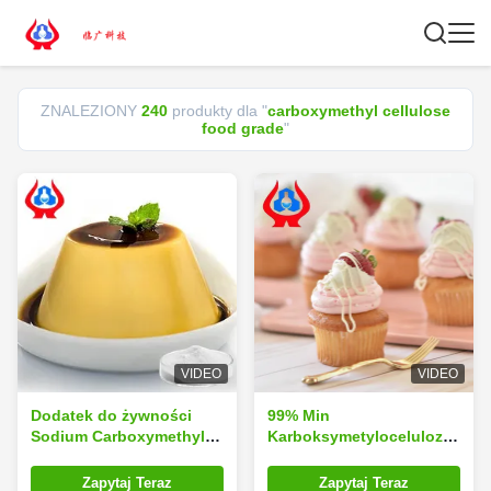
ZNALEZIONY
240
produkty dla "
carboxymethyl cellulose
food grade
"
VIDEO
VIDEO
Dodatek do żywności
99% Min
Sodium Carboxymethyl
Karboksymetyloceluloza
Cellulose Żywność CMC
CMC Dodawania
proszkowe do żywności
Zapytaj Teraz
Zapytaj Teraz