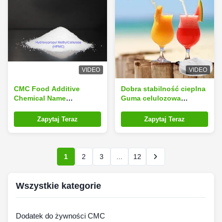
VIDEO
VIDEO
CMC Food Additive
Dobra stabilność cieplna
Chemical Name
Guma celulozowa
Carboxymethyl Cellulose
spożywcza
White Or Slightly
Karboksymetyloceluloza
Zapytaj Teraz
Zapytaj Teraz
Yellowish Powder with
poprawia teksturę i
Non-toxic Properties
trwałość w przetwórstwie
żywności
1
2
3
...
12
Wszystkie kategorie
Dodatek do żywności CMC