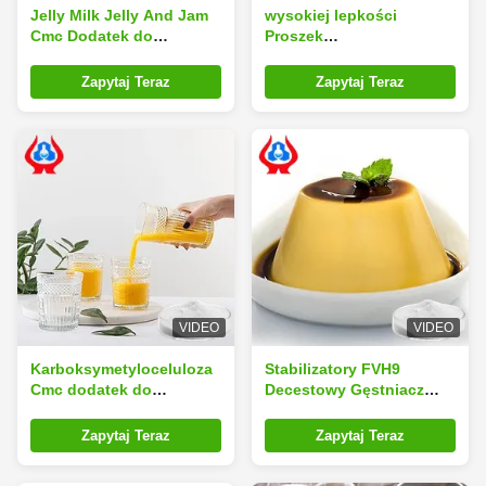
Jelly Milk Jelly And Jam
wysokiej lepkości
Cmc Dodatek do
Proszek
żywności Sodium
karboksymetylocelulozowy
Carboxymethyl Cellulose
klasy spożywczej
Zapytaj Teraz
Zapytaj Teraz
VIDEO
VIDEO
Karboksymetyloceluloza
Stabilizatory FVH9
Cmc dodatek do
Decestowy Gęstniacz
żywności Proszek
Sodu
wzmacniający teksturę
Karboksymetyloceluloza
Zapytaj Teraz
Zapytaj Teraz
Cmc Dodatek do
żywności