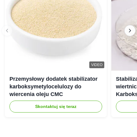
VIDEO
Przemysłowy dodatek stabilizator
Stabili
karboksymetylocelulozy do
wiertnic
wiercenia oleju CMC
Karbok
Skontaktuj się teraz