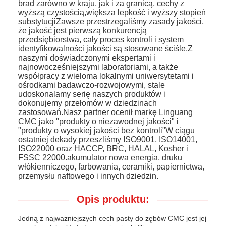
brad zarówno w kraju, jak i za granicą, cechy z
wyższą czystością,większa lepkość i wyższy stopień
substytucjiZawsze przestrzegaliśmy zasady jakości,
że jakość jest pierwszą konkurencją
przedsiębiorstwa, cały proces kontroli i system
identyfikowalności jakości są stosowane ściśle,Z
naszymi doświadczonymi ekspertami i
najnowocześniejszymi laboratoriami, a także
współpracy z wieloma lokalnymi uniwersytetami i
ośrodkami badawczo-rozwojowymi, stale
udoskonalamy serię naszych produktów i
dokonujemy przełomów w dziedzinach
zastosowań.Nasz partner ocenił markę Linguang
CMC jako "produkty o niezawodnej jakości" i
"produkty o wysokiej jakości bez kontroli"W ciągu
ostatniej dekady przeszliśmy ISO9001, ISO14001,
ISO22000 oraz HACCP, BRC, HALAL, Kosher i
FSSC 22000.akumulator nowa energia, druku
włókienniczego, farbowania, ceramiki, papiernictwa,
przemysłu naftowego i innych dziedzin.
Opis produktu:
Jedną z najważniejszych cech pasty do zębów CMC jest jej