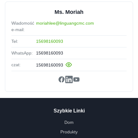
Ms. Moriah
Wiadomość
moriahlee@linguangcmc.com
e-mail:
Tel:
15698160093
WhatsApp:
15698160093
czat:
15698160093
Szybkie Linki
Dom
Produkty