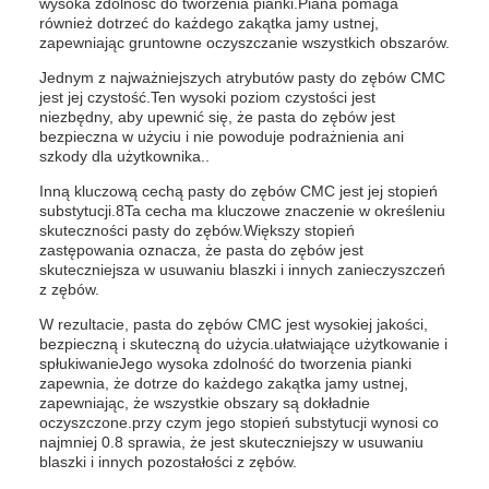
wysoka zdolność do tworzenia pianki.Piana pomaga
również dotrzeć do każdego zakątka jamy ustnej,
zapewniając gruntowne oczyszczanie wszystkich obszarów.
Jednym z najważniejszych atrybutów pasty do zębów CMC
jest jej czystość.Ten wysoki poziom czystości jest
niezbędny, aby upewnić się, że pasta do zębów jest
bezpieczna w użyciu i nie powoduje podrażnienia ani
szkody dla użytkownika..
Inną kluczową cechą pasty do zębów CMC jest jej stopień
substytucji.8Ta cecha ma kluczowe znaczenie w określeniu
skuteczności pasty do zębów.Większy stopień
zastępowania oznacza, że pasta do zębów jest
skuteczniejsza w usuwaniu blaszki i innych zanieczyszczeń
z zębów.
W rezultacie, pasta do zębów CMC jest wysokiej jakości,
bezpieczną i skuteczną do użycia.ułatwiające użytkowanie i
spłukiwanieJego wysoka zdolność do tworzenia pianki
zapewnia, że dotrze do każdego zakątka jamy ustnej,
zapewniając, że wszystkie obszary są dokładnie
oczyszczone.przy czym jego stopień substytucji wynosi co
najmniej 0.8 sprawia, że jest skuteczniejszy w usuwaniu
blaszki i innych pozostałości z zębów.