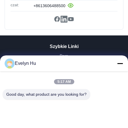
czat:
+8613606488500
Szybkie Linki
Dom
Produkty
Evelyn Hu
Pokaz VR
O Nas
5:17 AM
Wycieczka Po Fabryce
Kontrola Jakości
Good day, what product are you looking for?
Skontaktuj Się Z Nami
Poprosić O Wycenę
Aktualności