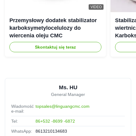
VIDEO
fany
★★★★★
★★★★★
F
Indonesia
Oct 23.2025
Przemysłowy dodatek stabilizator
Stabili
karboksymetylocelulozy do
wiertnic
We are satisfied with the qulaity and stability of your
wiercenia oleju CMC
Karbok
products. They work perfectly in our production
Skontaktuj się teraz
Ms. HU
General Manager
Wiadomość
topsales@linguangcmc.com
e-mail:
Tel:
86+532 -8699 -6872
WhatsApp:
8613210134683