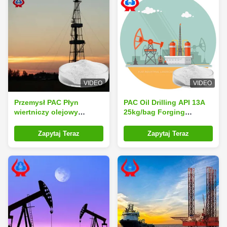
VIDEO
VIDEO
Przemysł PAC Płyn
PAC Oil Drilling API 13A
wiertniczy olejowy
25kg/bag Forging
Polyanionowa celuloza
Processing Standard
PAC Proszek dodatek
Paper Bagged
Zapytaj Teraz
Zapytaj Teraz