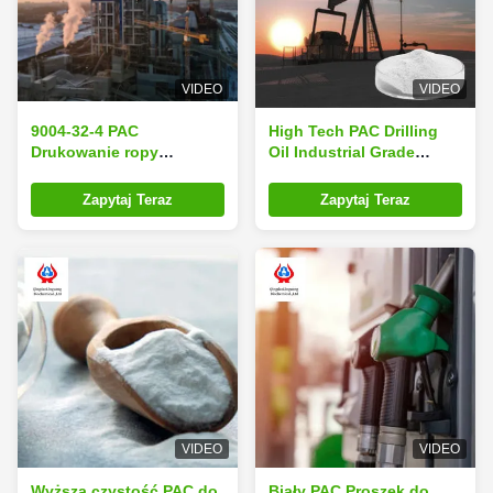
VIDEO
VIDEO
9004-32-4 PAC
High Tech PAC Drilling
Drukowanie ropy
Oil Industrial Grade
naftowej Polyanionowa
Additive Polyanionowa
celuloza
celuloza HACCP
Zapytaj Teraz
Zapytaj Teraz
VIDEO
VIDEO
Wyższa czystość PAC do
Biały PAC Proszek do