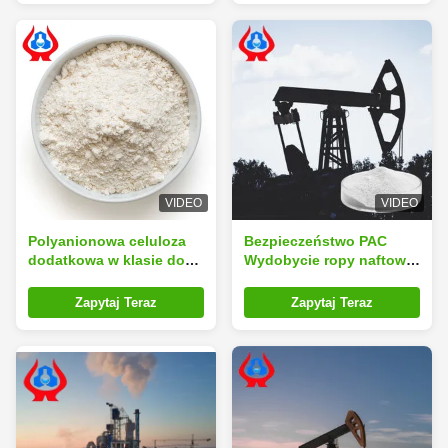
VIDEO
VIDEO
Polyanionowa celuloza
Bezpieczeństwo PAC
dodatkowa w klasie do
Wydobycie ropy naftowej
wiercenia ropy naftowej
Additywy przemysłowe
dla przemysłu
PAC Polimer ISO9001
Zapytaj Teraz
Zapytaj Teraz