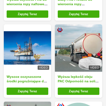
wiercenia ropy naftowej
wiercenia ropy
Dodatki ropy naftowej
przemysłowej PAC API-
PAC-LV White Power
13A Metoda
Zapytaj Teraz
Zapytaj Teraz
eksperymentalna
VIDEO
VIDEO
Wysoce oczyszczone
Wyższa lepkość oleju
środki pogruźniające do
PAC Odporność na soli
wiercenia oleju PAC
do wiercenia NA PAC LV
ISO9001
Zapytaj Teraz
Zapytaj Teraz