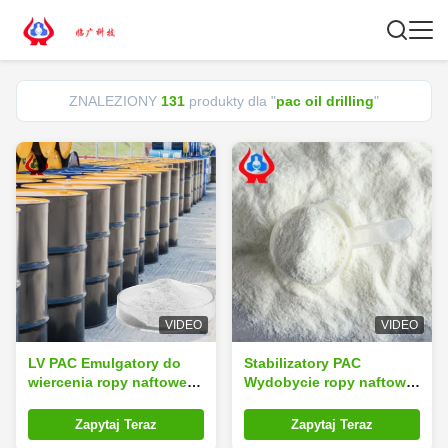
ZNALEZIONY
131
produkty dla "
pac oil drilling
"
VIDEO
VIDEO
LV PAC Emulgatory do
Stabilizatory PAC
wiercenia ropy naftowej
Wydobycie ropy naftowej
Dodatek polijonionowy
Produkty przemysłowe
celuloza klasy
PAC Polyanionowa
Zapytaj Teraz
Zapytaj Teraz
przemysłowej
celuloza