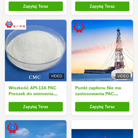
cyfrowym sterowaniem,
zastosowań pod
Zapytaj Teraz
Zapytaj Teraz
zapewniające
wysokim ciśnieniem
maksymalną lepkość 40 i
niezdefiniowany punkt
zapłonu dla zastosowań
przemysłowych
VIDEO
VIDEO
Wiszkość API-13A PAC
Punkt zapłonu Nie ma
Proszek do wiercenia
zastosowania PAC
ropy naftowej z 16 Max
Wykopy ropy naftowej
utratą płynu
Forging Forging
Zapytaj Teraz
Zapytaj Teraz
Processing Widoczność
lepkość 40 Max
Rozwiązania do operacji
na polach naftowych