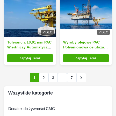
VIDEO
VIDEO
Tolerancja ±0,01 mm PAC
Wyroby olejowe PAC
Wiertniczy Automatyczne
Polyanionowa celuloza
Cyfrowe Sterowanie
wysokiej lepkości i PAC
Wygląd Lepkość 40
LV proszek bentonitowy
Zapytaj Teraz
Zapytaj Teraz
Maks. Sprzęt Technologii
do poziomych wierceń
Wiertniczej
kierunkowych
1
2
3
...
7
Wszystkie kategorie
Dodatek do żywności CMC