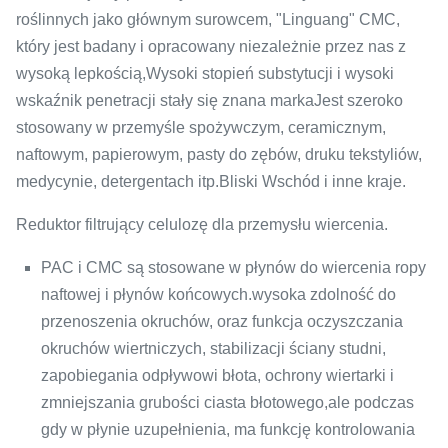
roślinnych jako głównym surowcem, "Linguang" CMC,
który jest badany i opracowany niezależnie przez nas z
wysoką lepkością,Wysoki stopień substytucji i wysoki
wskaźnik penetracji stały się znana markaJest szeroko
stosowany w przemyśle spożywczym, ceramicznym,
naftowym, papierowym, pasty do zębów, druku tekstyliów,
medycynie, detergentach itp.Bliski Wschód i inne kraje.
Reduktor filtrujący celulozę dla przemysłu wiercenia.
PAC i CMC są stosowane w płynów do wiercenia ropy
naftowej i płynów końcowych.wysoka zdolność do
przenoszenia okruchów, oraz funkcja oczyszczania
okruchów wiertniczych, stabilizacji ściany studni,
zapobiegania odpływowi błota, ochrony wiertarki i
zmniejszania grubości ciasta błotowego,ale podczas
gdy w płynie uzupełnienia, ma funkcję kontrolowania