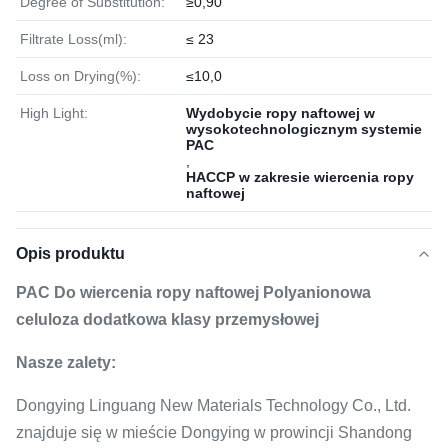
Degree of Substitution:
≥0,90
Filtrate Loss(ml):
≤ 23
Loss on Drying(%):
≤10,0
High Light:
Wydobycie ropy naftowej w
wysokotechnologicznym systemie
PAC
,
HACCP w zakresie wiercenia ropy
naftowej
Opis produktu
PAC Do wiercenia ropy naftowej Polyanionowa
celuloza dodatkowa klasy przemysłowej
Nasze zalety:
Dongying Linguang New Materials Technology Co., Ltd.
znajduje się w mieście Dongying w prowincji Shandong