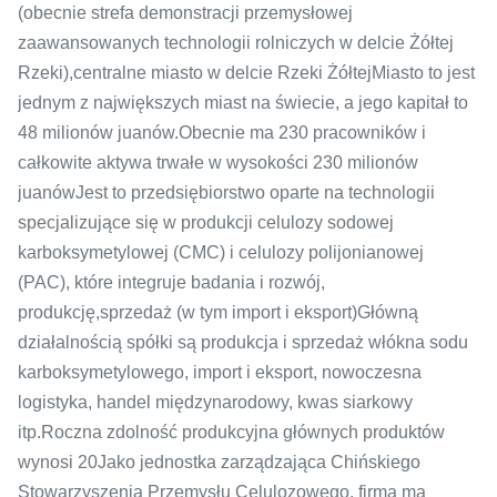
(obecnie strefa demonstracji przemysłowej
zaawansowanych technologii rolniczych w delcie Żółtej
Rzeki),centralne miasto w delcie Rzeki ŻółtejMiasto to jest
jednym z największych miast na świecie, a jego kapitał to
48 milionów juanów.Obecnie ma 230 pracowników i
całkowite aktywa trwałe w wysokości 230 milionów
juanówJest to przedsiębiorstwo oparte na technologii
specjalizujące się w produkcji celulozy sodowej
karboksymetylowej (CMC) i celulozy polijonianowej
(PAC), które integruje badania i rozwój,
produkcję,sprzedaż (w tym import i eksport)Główną
działalnością spółki są produkcja i sprzedaż włókna sodu
karboksymetylowego, import i eksport, nowoczesna
logistyka, handel międzynarodowy, kwas siarkowy
itp.Roczna zdolność produkcyjna głównych produktów
wynosi 20Jako jednostka zarządzająca Chińskiego
Stowarzyszenia Przemysłu Celulozowego, firma ma