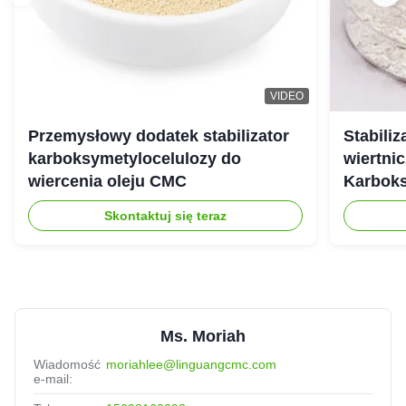
VIDEO
Przemysłowy dodatek stabilizator
Stabili
karboksymetylocelulozy do
wiertnic
wiercenia oleju CMC
Karbok
Skontaktuj się teraz
Ms. Moriah
Wiadomość
moriahlee@linguangcmc.com
e-mail: