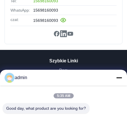
Tel:
15698160093
WhatsApp:
15698160093
czat:
15698160093
Szybkie Linki
Dom
admin
Produkty
Pokaz VR
O Nas
5:35 AM
Wycieczka Po Fabryce
Kontrola Jakości
Good day, what product are you looking for?
Skontaktuj Się Z Nami
Poprosić O Wycenę