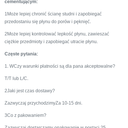
cementującym:
1Może lepiej chronić ścianę studni i zapobiegać
przedostaniu się płynu do porów i pęknięć.
2Może lepiej kontrolować lepkość płynu, zawieszać
ciężkie przedmioty i zapobiegać utracie płynu.
Częste pytania:
1. W
Czy warunki płatności są dla pana akceptowalne?
T/T lub L/C.
2Jaki jest czas dostawy?
Zazwyczaj przychodzimy
Za 10-15 dni.
3Co z pakowaniem?
Zazwyczaj dostarczamy opakowanie w postaci 25