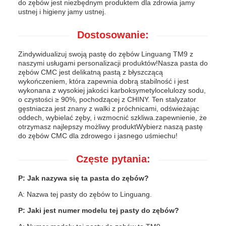
do zębów jest niezbędnym produktem dla zdrowia jamy
ustnej i higieny jamy ustnej.
Dostosowanie:
Zindywidualizuj swoją pastę do zębów Linguang TM9 z
naszymi usługami personalizacji produktów!Nasza pasta do
zębów CMC jest delikatną pastą z błyszczącą
wykończeniem, która zapewnia dobrą stabilność i jest
wykonana z wysokiej jakości karboksymetylocelulozy sodu,
o czystości ≥ 90%, pochodzącej z CHINY. Ten stalyzator
gęstniacza jest znany z walki z próchnicami, odświeżając
oddech, wybielać zęby, i wzmocnić szkliwa.zapewnienie, że
otrzymasz najlepszy możliwy produktWybierz naszą pastę
do zębów CMC dla zdrowego i jasnego uśmiechu!
Częste pytania:
P: Jak nazywa się ta pasta do zębów?
A: Nazwa tej pasty do zębów to Linguang.
P: Jaki jest numer modelu tej pasty do zębów?