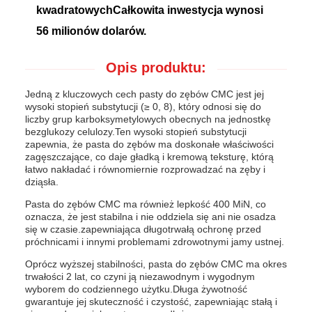
kwadratowychCałkowita inwestycja wynosi
56 milionów dolarów.
Opis produktu:
Jedną z kluczowych cech pasty do zębów CMC jest jej
wysoki stopień substytucji (≥ 0, 8), który odnosi się do
liczby grup karboksymetylowych obecnych na jednostkę
bezglukozy celulozy.Ten wysoki stopień substytucji
zapewnia, że pasta do zębów ma doskonałe właściwości
zagęszczające, co daje gładką i kremową teksturę, którą
łatwo nakładać i równomiernie rozprowadzać na zęby i
dziąsła.
Pasta do zębów CMC ma również lepkość 400 MiN, co
oznacza, że jest stabilna i nie oddziela się ani nie osadza
się w czasie.zapewniająca długotrwałą ochronę przed
próchnicami i innymi problemami zdrowotnymi jamy ustnej.
Oprócz wyższej stabilności, pasta do zębów CMC ma okres
trwałości 2 lat, co czyni ją niezawodnym i wygodnym
wyborem do codziennego użytku.Długa żywotność
gwarantuje jej skuteczność i czystość, zapewniając stałą i