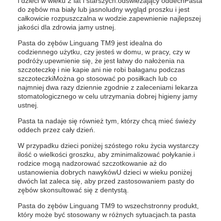
i dzieci w wieku 2 lat i starszych.odświeżający oddechPasta
do zębów ma biały lub jasnoludny wygląd proszku i jest
całkowicie rozpuszczalna w wodzie.zapewnienie najlepszej
jakości dla zdrowia jamy ustnej.
Pasta do zębów Linguang TM9 jest idealna do
codziennego użytku, czy jesteś w domu, w pracy, czy w
podróży.upewnienie się, że jest łatwy do nałożenia na
szczoteczkę i nie kapie ani nie robi bałaganu podczas
szczoteczkiMożna go stosować po posiłkach lub co
najmniej dwa razy dziennie zgodnie z zaleceniami lekarza
stomatologicznego w celu utrzymania dobrej higieny jamy
ustnej.
Pasta ta nadaje się również tym, którzy chcą mieć świeży
oddech przez cały dzień.
W przypadku dzieci poniżej szóstego roku życia wystarczy
ilość o wielkości groszku, aby zminimalizować połykanie.i
rodzice mogą nadzorować szczotkowanie aż do
ustanowienia dobrych nawykówU dzieci w wieku poniżej
dwóch lat zaleca się, aby przed zastosowaniem pasty do
zębów skonsultować się z dentystą.
Pasta do zębów Linguang TM9 to wszechstronny produkt,
który może być stosowany w różnych sytuacjach.ta pasta