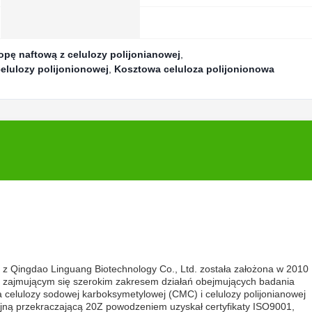
opę naftową z celulozy polijonianowej
,
elulozy polijonionowej
,
Kosztowa celuloza polijonionowa
 z Qingdao Linguang Biotechnology Co., Ltd. została założona w 2010
ii, zajmującym się szerokim zakresem działań obejmujących badania
a celulozy sodowej karboksymetylowej (CMC) i celulozy polijonianowej
jną przekraczającą 20Z powodzeniem uzyskał certyfikaty ISO9001,