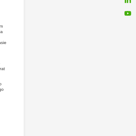
ym
ia
asie
o
rat
o
go