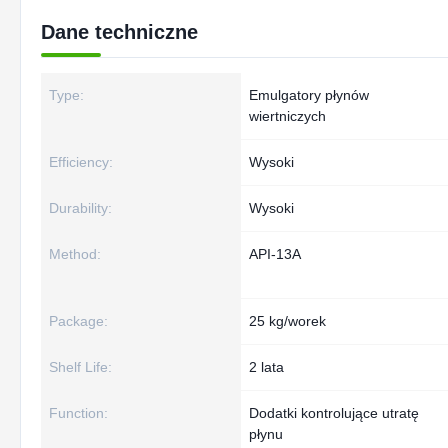
Dane techniczne
Type:
Emulgatory płynów
wiertniczych
Efficiency:
Wysoki
Durability:
Wysoki
Method:
API-13A
Package:
25 kg/worek
Shelf Life:
2 lata
Function:
Dodatki kontrolujące utratę
płynu