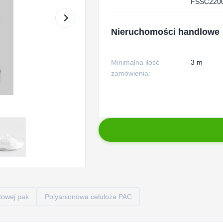
FSSC220
Nieruchomości handlowe
Minimalna ilość
3 m
zamówienia:
towej pak
Polyanionowa celuloza PAC