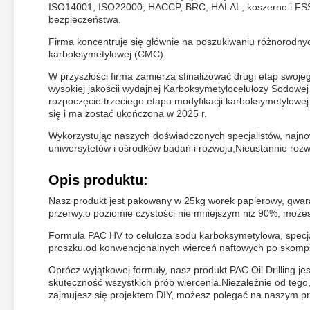
ISO14001, ISO22000, HACCP, BRC, HALAL, koszerne i FSSC
bezpieczeństwa.
Firma koncentruje się głównie na poszukiwaniu różnorodnyc
karboksymetylowej (CMC).
W przyszłości firma zamierza sfinalizować drugi etap swoje
wysokiej jakościi wydajnej Karboksymetylocelułozy Sodow
rozpoczęcie trzeciego etapu modyfikacji karboksymetylowe
się i ma zostać ukończona w 2025 r.
Wykorzystując naszych doświadczonych specjalistów, najnowo
uniwersytetów i ośrodków badań i rozwoju,Nieustannie rozw
Opis produktu:
Nasz produkt jest pakowany w 25kg worek papierowy, gwar
przerwy.o poziomie czystości nie mniejszym niż 90%, może
Formuła PAC HV to celuloza sodu karboksymetylowa, specja
proszku.od konwencjonalnych wierceń naftowych po skompli
Oprócz wyjątkowej formuły, nasz produkt PAC Oil Drilling j
skuteczność wszystkich prób wiercenia.Niezależnie od tego,
zajmujesz się projektem DIY, możesz polegać na naszym pr