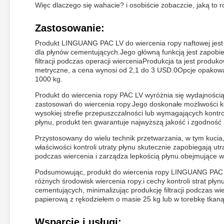
Więc dlaczego się wahacie? i osobiście zobaczcie, jaką to ro
Zastosowanie:
Produkt LINGUANG PAC LV do wiercenia ropy naftowej jest 
dla płynów cementujących.Jego główną funkcją jest zapobie
filtracji podczas operacji wierceniaProdukcja ta jest produ
metryczne, a cena wynosi od 2,1 do 3 USD.0Opcje opakowa
1000 kg.
Produkt do wiercenia ropy PAC LV wyróżnia się wydajności
zastosowań do wiercenia ropy.Jego doskonałe możliwości kon
wysokiej strefie przepuszczalności lub wymagających kontro
płynu, produkt ten gwarantuje najwyższą jakość i zgodnoś
Przystosowany do wielu technik przetwarzania, w tym kuci
właściwości kontroli utraty płynu skutecznie zapobiegają u
podczas wiercenia i zarządza lepkością płynu.obejmujące wie
Podsumowując, produkt do wiercenia ropy LINGUANG PAC LV
różnych środowisk wiercenia ropy.i cechy kontroli strat pły
cementujących, minimalizując produkcję filtracji podczas wi
papierową z rękodziełem o masie 25 kg lub w torebkę tkan
Wsparcie i usługi: