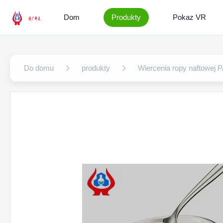
Dom
Produkty
Pokaz VR
Do domu
produkty
Wiercenia ropy naftowej 