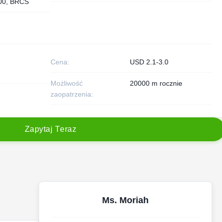
00, BRCS
Cena:
USD 2.1-3.0
Możliwość
20000 m rocznie
zaopatrzenia:
Z
a
p
y
t
a
j
T
e
r
a
z
Ms. Moriah