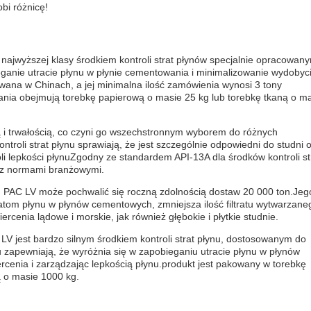
bi różnicę!
najwyższej klasy środkiem kontroli strat płynów specjalnie opracowan
ganie utracie płynu w płynie cementowania i minimalizowanie wydobyc
kowana w Chinach, a jej minimalna ilość zamówienia wynosi 3 tony
nia obejmują torebkę papierową o masie 25 kg lub torebkę tkaną o m
ą i trwałością, co czyni go wszechstronnym wyborem do różnych
troli strat płynu sprawiają, że jest szczególnie odpowiedni do studni 
li lepkości płynuZgodny ze standardem API-13A dla środków kontroli st
ć z normami branżowymi.
a, PAC LV może pochwalić się roczną zdolnością dostaw 20 000 ton.Jeg
tratom płynu w płynów cementowych, zmniejsza ilość filtratu wytwarzane
rcenia lądowe i morskie, jak również głębokie i płytkie studnie.
 jest bardzo silnym środkiem kontroli strat płynu, dostosowanym do
nu zapewniają, że wyróżnia się w zapobieganiu utracie płynu w płynów
ercenia i zarządzając lepkością płynu.produkt jest pakowany w torebkę
ą o masie 1000 kg.