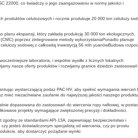
 22000, co świadczy o jego zaangażowaniu w normy jakości i
h produktów celulozowych i rocznie produkuje 20 000 ton celulozy so
go planu ekspansji, który zakłada produkcję 30 000 ton ekologicznych,
ej (CMC) poprzez zintegrowane metody wykorzystaniaPonadto planuje
j celulozy sodowej.z całkowitą inwestycją 56 mln yuanówBudowa rozpo
cześniejsze laboratoria, i wspólne wysiłki z licznych lokalnych
ijamy nasze oferty produktów i rozwijamy granice dziedzin zastosowań.
antując wystarczającą podaż PAC HV, aby spełnić wymagania wierceń 
sz mieć niezachwiane zaufanie do najwyższej jakości naszego produktu
lnie dopasowana do zastosowań do wiercenia ropy naftowej, w postac
kowane projekty wymagające zwiększonej precyzji i dokładności.
est zgodny ze standardami API-13A, zapewniając bezpieczeństwo i
 czy jesteś doświadczonym specjalistą od wiercenia, czy po prostu
odukcie, aby dostarczyć pożądane wyniki.