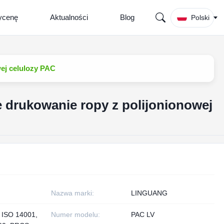
ycenę
Aktualności
Blog
Polski
ej celulozy PAC
 drukowanie ropy z polijonionowej
Nazwa marki:
LINGUANG
 ISO 14001,
Numer modelu:
PAC LV