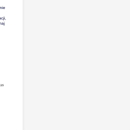
nie
cji,
haj
zas