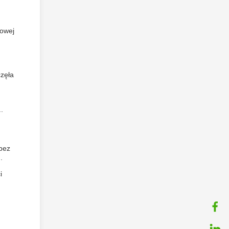
dowej
częła
.
bez
.
i