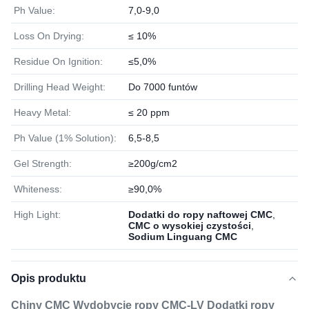
Ph Value:
7,0-9,0
Loss On Drying:
≤ 10%
Residue On Ignition:
≤5,0%
Drilling Head Weight:
Do 7000 funtów
Heavy Metal:
≤ 20 ppm
Ph Value (1% Solution):
6,5-8,5
Gel Strength:
≥200g/cm2
Whiteness:
≥90,0%
High Light:
Dodatki do ropy naftowej CMC
,
CMC o wysokiej czystości
,
Sodium Linguang CMC
Opis produktu
Chiny CMC Wydobycie ropy CMC-LV Dodatki ropy