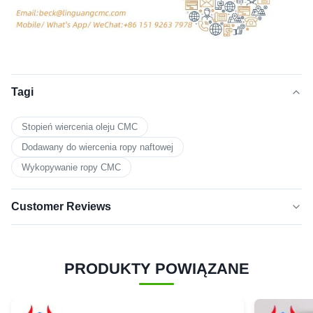
Tagi
Stopień wiercenia oleju CMC
Dodawany do wiercenia ropy naftowej
Wykopywanie ropy CMC
Customer Reviews
5.0
★★★★★
★★★★★
Na podstawie 50 ostatnich recenzji
PRODUKTY POWIĄZANE
5
100%
GWIAZDEK