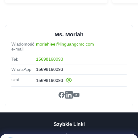
Ms. Moriah
Wiadomość
moriahlee@linguangcmc.com
e-mail:
Tel:
15698160093
WhatsApp:
15698160093
czat:
15698160093
Szybkie Linki
Dom