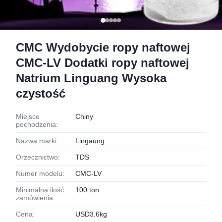
CMC Wydobycie ropy naftowej
CMC-LV Dodatki ropy naftowej
Natrium Linguang Wysoka
czystość
Miejsce
Chiny
pochodzenia:
Nazwa marki:
Lingaung
Orzecznictwo:
TDS
Numer modelu:
CMC-LV
Minimalna ilość
100 ton
zamówienia:
Cena:
USD3.6kg