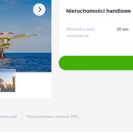
Nieruchomości handlowe
Minimalna ilość
20 ton
zamówienia:
towej pak
Polyanionowa celuloza PAC