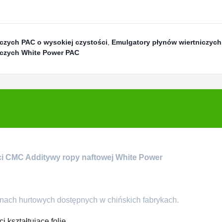
czych PAC o wysokiej czystości
,
Emulgatory płynów wiertniczyc
iczych White Power PAC
ci CMC Additywy ropy naftowej White Power
nach hurtowych dostępnych w chińskich fabrykach.
 kształtujące folie.