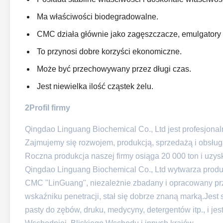
Ma właściwości biodegradowalne.
CMC działa głównie jako zagęszczacze, emulgatory i
To przynosi dobre korzyści ekonomiczne.
Może być przechowywany przez długi czas.
Jest niewielka ilość cząstek żelu.
2Profil firmy
Qingdao Linguang Biochemical Co., Ltd jest profesjona
Zajmujemy się rozwojem, produkcją, sprzedażą i obsłu
Roczna produkcja naszej firmy osiąga 20 000 ton i uzys
Qingdao Linguang Biochemical Co., Ltd wytwarza prod
CMC "LinGuang", niezależnie zbadany i opracowany prze
wskaźniku penetracji, stał się dobrze znaną marką.Jest 
pasty do zębów, druku, medycyny, detergentów itp., i j