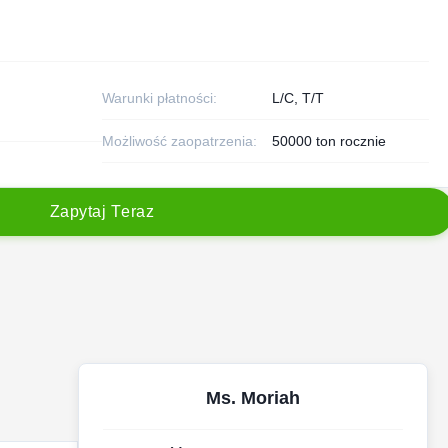
Warunki płatności:
L/C, T/T
Możliwość zaopatrzenia:
50000 ton rocznie
Z
a
p
y
t
a
j
T
e
r
a
z
Ms. Moriah