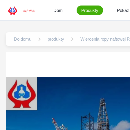
Dom
Produkty
Pokaz
Do domu
produkty
Wiercenia ropy naftowej 