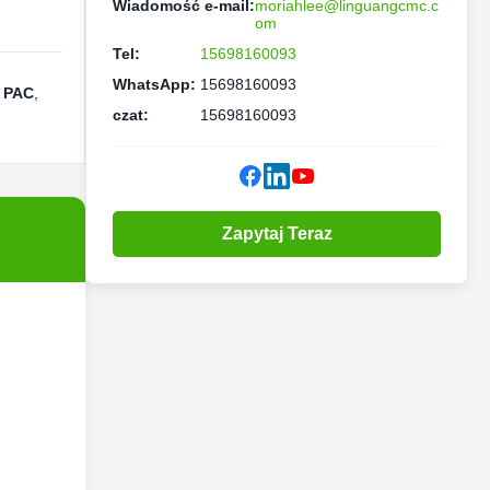
Wiadomość e-mail:
moriahlee@linguangcmc.c
om
Tel:
15698160093
WhatsApp:
15698160093
h PAC
,
czat:
15698160093
Zapytaj Teraz