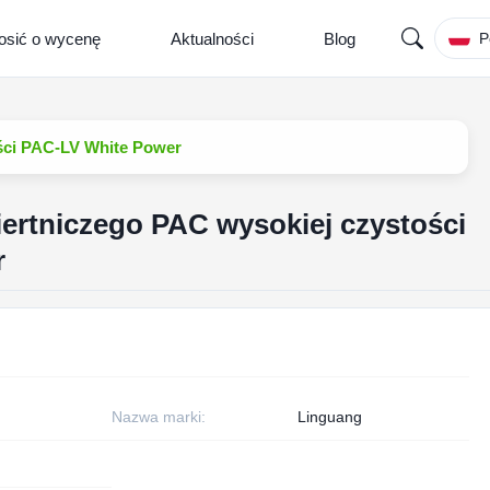
osić o wycenę
Aktualności
Blog
P
ści PAC-LV White Power
ertniczego PAC wysokiej czystości
r
Nazwa marki:
Linguang