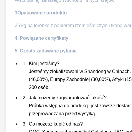
Wschodniej, Bliskiego Wschodu i innych krajów.
3Opakowanie produktu
25 kg na torebkę z papierem rzemieślniczym i tkaną wa
4. Powiązane certyfikaty
5. Często zadawane pytania
Kim jesteśmy?
Jesteśmy zlokalizowani w Shandong w Chinach. 
(40,00%), Europy Zachodniej (30,00%), Afryki (1
200 osób..
Jak możemy zagwarantować jakość?
Próbka wstępna do produkcji jest zawsze dostar
przeprowadzana przed wysyłką.
Co możesz kupić od nas?
CMC, Sodium carboxymethyl Cellulose, PAC, pol