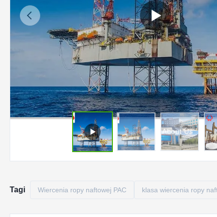
Tagi
Wiercenia ropy naftowej PAC
klasa wiercenia ropy naf