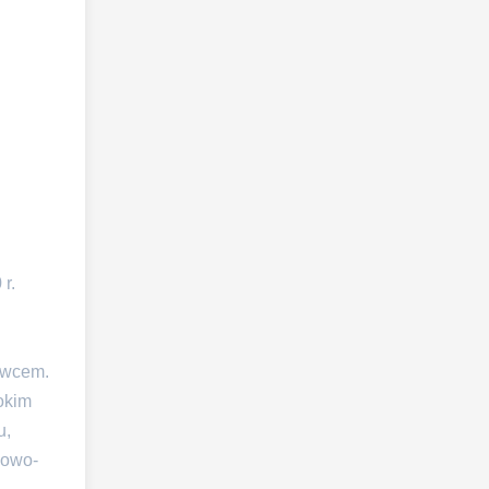
r.
owcem.
okim
u,
iowo-