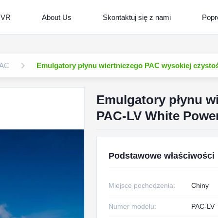
 VR
About Us
Skontaktuj się z nami
Popr
PAC
Emulgatory płynu wiertniczego PAC wysokiej czysto
Emulgatory płynu wi
PAC-LV White Powe
Podstawowe właściwości
Miejsce pochodzenia:
Chiny
Numer modelu:
PAC-LV