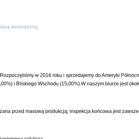
rstwą wewnętrzną.
Rozpoczęliśmy w 2016 roku i sprzedajemy do Ameryki Północn
5,00%) i Bliskiego Wschodu (15,00%).W naszym biurze jest okoł
czana przed masową produkcją; inspekcja końcowa jest zawsze
ianionowa celuloza.