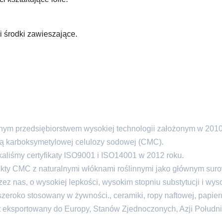
 środki zawieszające.
lnym przedsiębiorstwem wysokiej technologii założonym w 2010 
gą karboksymetylowej celulozy sodowej (CMC).
kaliśmy certyfikaty ISO9001 i ISO14001 w 2012 roku.
ukty CMC z naturalnymi włóknami roślinnymi jako głównym sur
z nas, o wysokiej lepkości, wysokim stopniu substytucji i wys
szeroko stosowany w żywności., ceramiki, ropy naftowej, papier
est eksportowany do Europy, Stanów Zjednoczonych, Azji Połudn