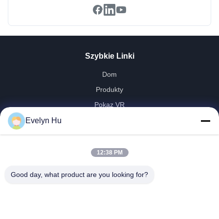
Szybkie Linki
Dom
Produkty
Pokaz VR
O Nas
Evelyn Hu
Wycieczka Po Fabryce
Kontrola Jakości
12:38 PM
Skontaktuj Się Z Nami
Good day, what product are you looking for?
Poprosić O Wycenę
Aktualności