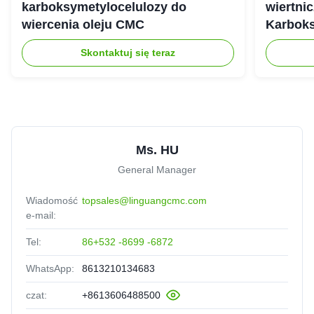
karboksymetylocelulozy do
wiertnic
wiercenia oleju CMC
Karbok
Skontaktuj się teraz
Ms. HU
General Manager
Wiadomość
topsales@linguangcmc.com
e-mail:
Tel:
86+532 -8699 -6872
WhatsApp:
8613210134683
czat:
+8613606488500