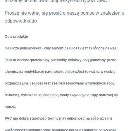
możemy przedstawić tutaj wszystkich typów CMC.
Proszę nie wahaj się prosić o naszą pomoc w znalezieniu
odpowiedniego
Opis produktu
Celuloza polianionowa (Poly anionic cellulose) jest skróconą na PAC.
Jest to wodorozpuszczalny pochodny celulozy przygotowany przez
chemiczną modyfikację naturalnej celulozy.Jest to ważna w wodzie
rozpuszczalna celulozaJest szeroko stosowany w wydobyciu ropy
naftowej, zwłaszcza studni słonej wody i wydobycia ropy naftowej na
morzu.
PAC ma dobrą stabilność termiczną i odporność na sól oraz silne
właściwości antybakteryjne.hamujące korozję i odporne na wysoką