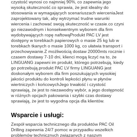
czystość wynosi co najmniej 90%, co zapewnia jego
wysoką skuteczność.co sprawia, że jest idealny do
stosowania w wymagających scenariuszach wierceniaJest
zaprojektowany tak, aby wytrzymać trudne warunki
wiercenia i zachować swoją skuteczność w czasie.co czyni
go niezawodnym i konsekwentnym wyborem dla firm
wydobywających ropę naftowąProdukt PAC LV jest
dostępny w torebkach papierowych o masie 25 kg lub w
torebkach tkanych o masie 1000 kg, co ułatwia transport i
przechowywanie.Z możliwością dostaw 20000mts rocznie i
czasem dostawy 7-10 dni, klienci mogą liczyć na to, że
LINGUANG zapewni im produkt, którego potrzebują, kiedy
go potrzebują.produkt PAC LV firmy LINGUANG jest
doskonałym wyborem dla firm poszukujących wysokiej
jakości produktu do kontroli lepkości płynu w płynów
wiertniczych i końcowychJego trwałość i czystość
sprawiają, że jest to niezawodny wybór, a jego dostępność
w różnych opcjach pakowania i szybki czas dostawy
sprawiają, że jest to wygodna opcja dla klientów.
Wsparcie i usługi:
Zespół wsparcia technicznego dla produktów PAC Oil
Drilling zapewnia 24/7 pomoc w przypadku wszelkich
problemów technicznych związanych z naszym