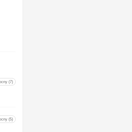
cny (7)
cny (5)