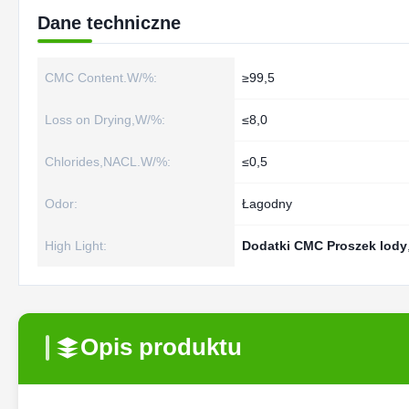
Dane techniczne
CMC Content.W/%:
≥99,5
Loss on Drying,W/%:
≤8,0
Chlorides,NACL.W/%:
≤0,5
Odor:
Łagodny
High Light:
Dodatki CMC Proszek lody
Opis produktu