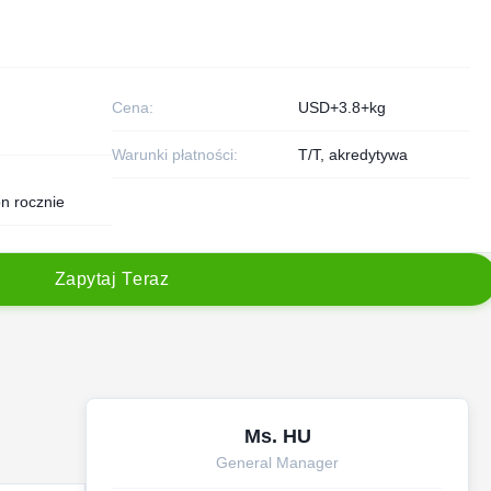
n
Cena:
USD+3.8+kg
Warunki płatności:
T/T, akredytywa
n rocznie
Z
a
p
y
t
a
j
T
e
r
a
z
Ms. HU
General Manager