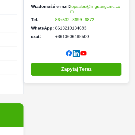
Wiadomość e-mail:
topsales@linguangcmc.co
m
Tel:
86+532 -8699 -6872
WhatsApp:
8613210134683
czat:
+8613606488500
Zapytaj Teraz