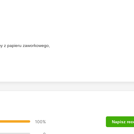
rby z papieru zaworkowego,
100%
Napisz rec