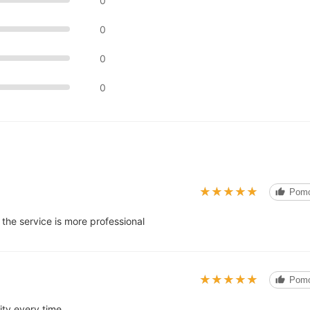
0
0
0
0
★★★★★
★★★★★
Pomo
 the service is more professional
★★★★★
★★★★★
Pomo
ity every time