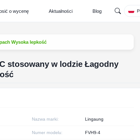
osić o wycenę
Aktualności
Blog
P
apach Wysoka lepkość
C stosowany w lodzie Łagodny
kość
Nazwa marki:
Lingaung
Numer modelu:
FVH9-4