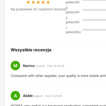
★★★★★
★★★★★
gwiazdki
3
Na podstawie 50 ostatnich recenzji
gwiazdki
2
gwiazdki
1
gwiazdka
Wszystkie recenzje
M
Marina
Canada
Feb 24.2026
Compared with other supplier, your quality is more stable and
A
ADAN
Belgium
Feb 10.2026
WORKS very well in our beverage application, consistent qual