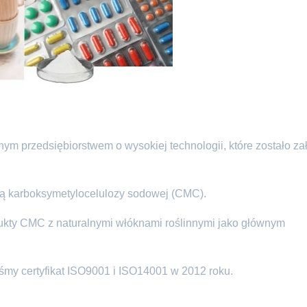
nym przedsiębiorstwem o wysokiej technologii, które zostało z
gą karboksymetylocelulozy sodowej (CMC).
ukty CMC z naturalnymi włóknami roślinnymi jako głównym
iśmy certyfikat ISO9001 i ISO14001 w 2012 roku.