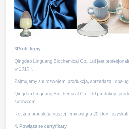
3Profil firmy
Qingdao Linguang Biochemical Co., Ltd jest profesjonal
w 2010 r.
Zajmujemy się rozwojem, produkcją, sprzedażą i obsłu
Qingdao Linguang Biochemical Co., Ltd produkuje prod
surowcem.
Roczna produkcja naszej firmy osiąga 20 kton i uzyskal
4.
Powiązane certyfikaty