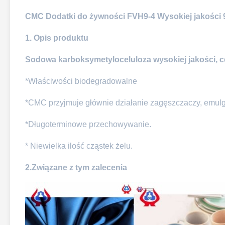
CMC Dodatki do żywności FVH9-4 Wysokiej jakości 
1. Opis produktu
Sodowa karboksymetyloceluloza wysokiej jakości, 
*Właściwości biodegradowalne
*CMC przyjmuje głównie działanie zagęszczaczy, emulga
*Długoterminowe przechowywanie.
* Niewielka ilość cząstek żelu.
2.Związane z tym zalecenia