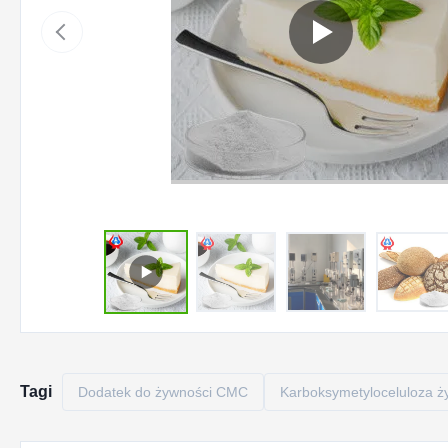
Tagi
Dodatek do żywności CMC
Karboksymetyloceluloza 