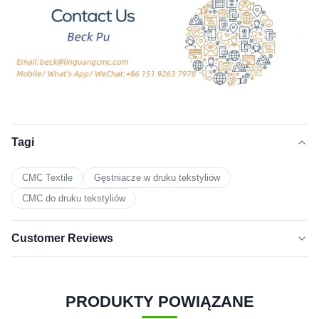
Tagi
CMC Textile
Gęstniacze w druku tekstyliów
CMC do druku tekstyliów
Customer Reviews
5.0
★★★★★
★★★★★
Na podstawie 50 ostatnich recenzji
PRODUKTY POWIĄZANE