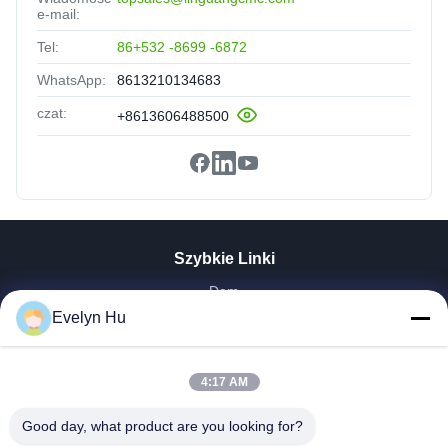
e-mail:
Tel:
86+532 -8699 -6872
WhatsApp:
8613210134683
czat:
+8613606488500
Szybkie Linki
Dom
Produkty
Evelyn Hu
Pokaz VR
O Nas
4:17 AM
Wycieczka Po Fabryce
Kontrola Jakości
Good day, what product are you looking for?
Skontaktuj Się Z Nami