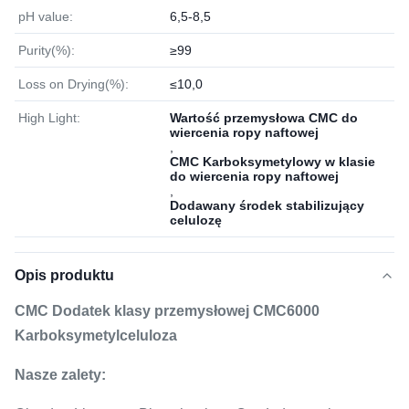
pH value:
6,5-8,5
Purity(%):
≥99
Loss on Drying(%):
≤10,0
High Light:
Wartość przemysłowa CMC do
wiercenia ropy naftowej
,
CMC Karboksymetylowy w klasie
do wiercenia ropy naftowej
,
Dodawany środek stabilizujący
celulozę
Opis produktu
CMC Dodatek klasy przemysłowej CMC6000
Karboksymetylceluloza
Nasze zalety: