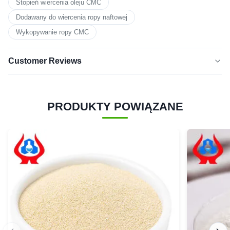
Stopień wiercenia oleju CMC
Dodawany do wiercenia ropy naftowej
Wykopywanie ropy CMC
Customer Reviews
5.0
★★★★★
★★★★★
Na podstawie 50 ostatnich recenzji
PRODUKTY POWIĄZANE
5
100%
GWIAZDEK
4
0
gwiazdki
3
0
gwiazdki
2
0
gwiazdki
1
0
gwiazdka
Almighty
★★★★★
★★★★★