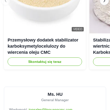
A
United Arab Emirates
Jul 25.2025
The viscoisty meets our requirement perfectly, and
dissolve quickly, no cake and impurities. Highly
recomended.
VIDEO
Przemysłowy dodatek stabilizator
Stabili
karboksymetylocelulozy do
wiertnic
wiercenia oleju CMC
Karbok
Skontaktuj się teraz
Ms. HU
General Manager
Wiadomość
topsales@linguangcmc.com