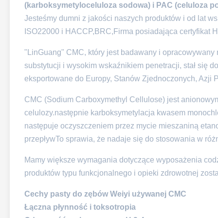
(karboksymetyloceluloza sodowa) i PAC (celuloza p
Jesteśmy dumni z jakości naszych produktów i od lat w
ISO22000 i HACCP,BRC,Firma posiadająca certyfikat H
"LinGuang" CMC, który jest badawany i opracowywany n
substytucji i wysokim wskaźnikiem penetracji, stał się
eksportowane do Europy, Stanów Zjednoczonych, Azji P
CMC (Sodium Carboxymethyl Cellulose) jest anionowy
celulozy.następnie karboksymetylacja kwasem monoc
następuje oczyszczeniem przez mycie mieszaniną etano
przepływ
To sprawia, że nadaje się do stosowania w róż
Mamy większe wymagania dotyczące wyposażenia codzie
produktów typu funkcjonalnego i opieki zdrowotnej zo
Cechy pasty do zębów Weiyi używanej CMC
Łączna płynność i toksotropia