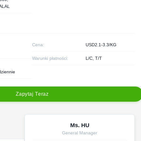
ALAL
G
Cena:
USD2.1-3.3/KG
Warunki płatności:
L/C, T/T
ziennie
Z
a
p
y
t
a
j
T
e
r
a
z
Ms. HU
General Manager