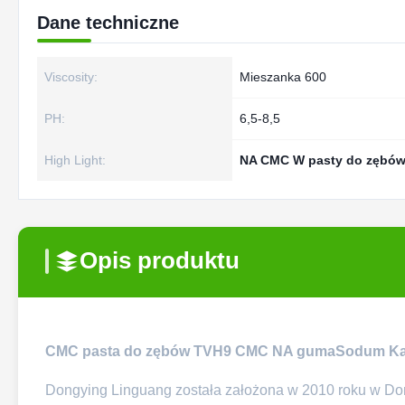
Dane techniczne
Viscosity:
Mieszanka 600
PH:
6,5-8,5
High Light:
NA CMC W pasty do zębó
Opis produktu
CMC pasta do zębów TVH9 CMC NA guma
S
od
u
m Ka
Dongying Linguang została założona w 2010 roku w Do