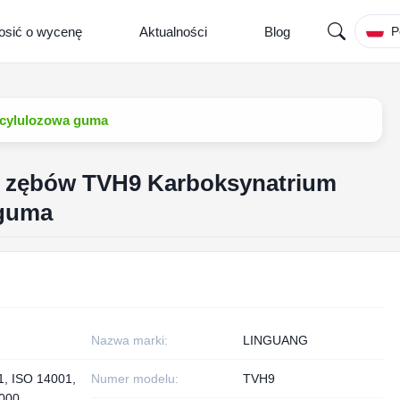
osić o wycenę
Aktualności
Blog
P
kcylulozowa guma
 zębów TVH9 Karboksynatrium
 guma
Nazwa marki:
LINGUANG
1, ISO 14001,
Numer modelu:
TVH9
000,