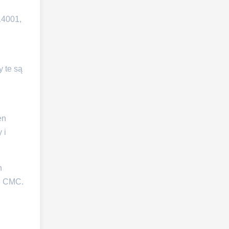
14001,
y te są
en
 i
h
ce CMC.