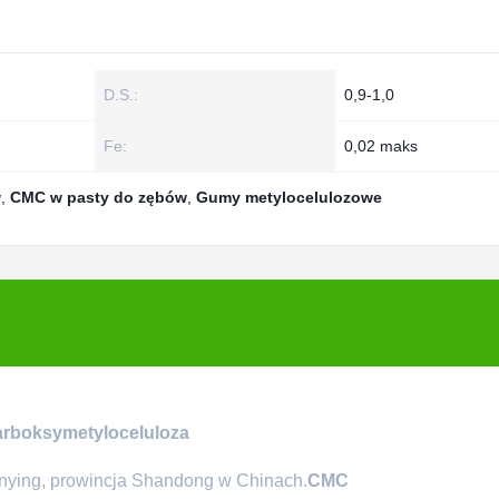
D.S.:
0,9-1,0
Fe:
0,02 maks
w
,
CMC w pasty do zębów
,
Gumy metylocelulozowe
rboksymetyloceluloza
nying, prowincja Shandong w Chinach.
CMC