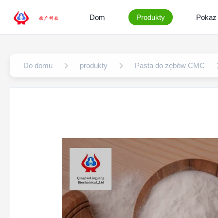
Dom
Produkty
Pokaz
Do domu
produkty
Pasta do zębów CMC