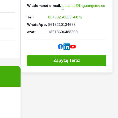
Wiadomość e-mail:
topsales@linguangcmc.co
m
Tel:
86+532 -8699 -6872
WhatsApp:
8613210134683
czat:
+8613606488500
Zapytaj Teraz