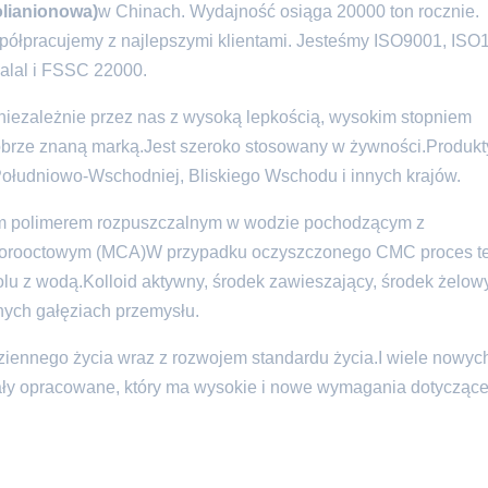
olianionowa)
w Chinach. Wydajność osiąga 20000 ton rocznie.
spółpracujemy z najlepszymi klientami. Jesteśmy ISO9001, ISO
alal i FSSC 22000.
iezależnie przez nas z wysoką lepkością, wysokim stopniem
 dobrze znaną marką.Jest szeroko stosowany w żywności.Produkt
ołudniowo-Wschodniej, Bliskiego Wschodu i innych krajów.
m polimerem rozpuszczalnym w wodzie pochodzącym z
hlorooctowym (MCA)W przypadku oczyszczonego CMC proces t
lu z wodą.
Kolloid aktywny, środek zawieszający, środek żelowy
nych gałęziach przemysłu.
nnego życia wraz z rozwojem standardu życia.I wiele nowyc
stały opracowane, który ma wysokie i nowe wymagania dotyczą