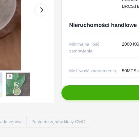
BRCS,H
Nieruchomości handlowe
Minimalna ilość
2000 K
zamówienia:
Możliwość zaopatrzenia:
50MTS d
y do zębów
Pasta do zębów klasy CMC