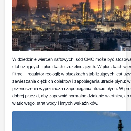
W dziedzinie wierceń naftowych, sód CMC może być stosowa
stabilizujących i płuczkach szczelinujących. W płuczkach wie
filtracji i regulator reologii; w płuczkach stabilizujących jest 
zawieszania ciężkich obiektów i zapobiegania utracie płynu; 
przenoszenia wypełniacza i zapobiegania utracie płynu. W pro
dobrej płuczki, aby zapewnić normalne działanie wiertnicy, c
właściwego, strat wody i innych wskaźników.